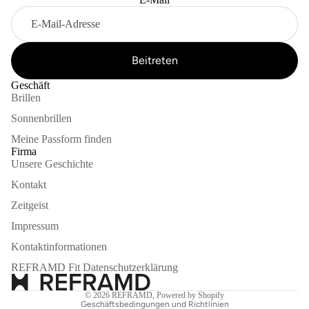
Beitreten
Geschäft
Brillen
Sonnenbrillen
Meine Passform finden
Firma
Unsere Geschichte
Widerrufsrecht
Datenschutzerklärung
Kontakt
AGB
Zeitgeist
Versand
Impressum
Impressum
Kontaktinformationen
Kontaktinformationen
REFRAMD Fit Datenschutzerklärung
Stornierungsrichtlinie
© 2026
REFRAMD
,
Powered by Shopify
Geschäftsbedingungen und Richtlinien